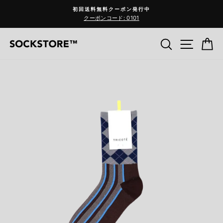
コ
初回送料無料クーポン発行中
ン
クーポンコード: 0101
Pause
テ
slideshow
ン
検索
サイ
C
ツ
へ
ス
キ
ッ
プ