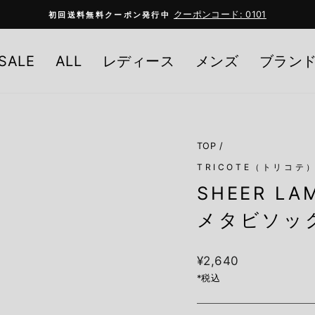
クーポンコード: 0101
初回送料無料クーポン発行中
Pause
slideshow
SALE
ALL
レディース
メンズ
ブラン
TOP
/
TRICOTE（トリコテ
SHEER LA
メタビソック
定
¥2,640
価
*税込