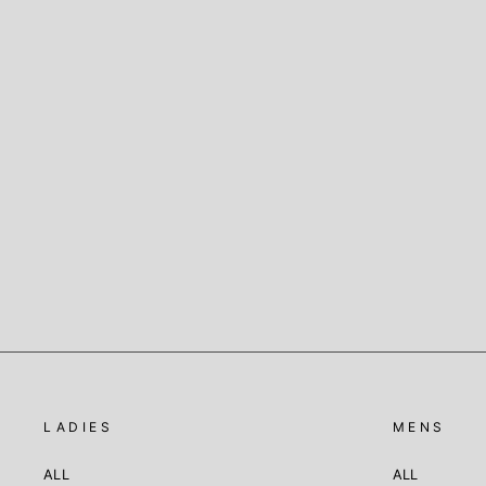
SHEER LAME TABI SOCKS / シアーラメ
タビソックス BLACK
TRICOTE
¥2,640
LADIES
MENS
ALL
ALL