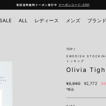
クーポンコード: 0101
初回送料無料クーポン発行中
Pause
slideshow
SALE
ALL
レディース
メンズ
ブラン
TOP
/
SWEDISH STOC
トッキング
Olivia Tig
定
Sale
¥3,960
¥2,772
30
価
price
*税込