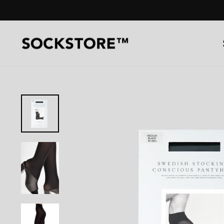
コ
ン
テ
ン
ツ
へ
ス
キ
ッ
プ