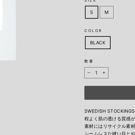
SIZE
S
M
COLOR
BLACK
数量
−
+
SWEDISH STOCKI
程よく肌の透ける質感
素材にはリサイクル素
シームレスな縫い目と