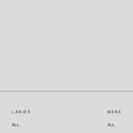
Olivia Tights Black
SWEDISH STOCKINGS
定
Sale
¥3,960
¥2,772
30%OFF
価
price
LADIES
MENS
ALL
ALL