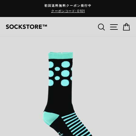
コ
初回送料無料クーポン発行中
ン
クーポンコード: 0101
Pause
テ
slideshow
ン
検索
サイ
C
ツ
へ
ス
キ
ッ
プ