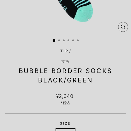
閉
じ
る
TOP
/
坩堝
BUBBLE BORDER SOCKS
BLACK/GREEN
定
¥2,640
価
*税込
SIZE