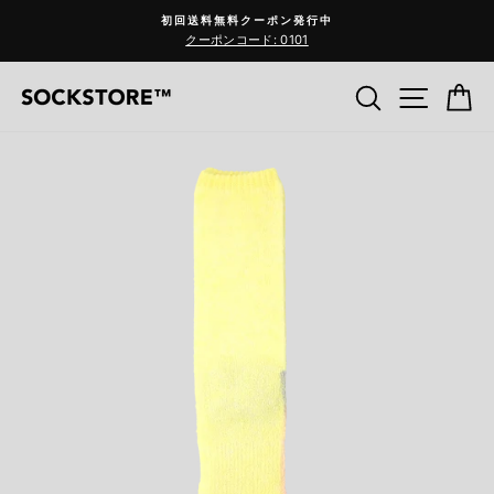
コ
初回送料無料クーポン発行中
ン
クーポンコード: 0101
Pause
テ
slideshow
ン
検索
サイ
C
ツ
へ
ス
キ
ッ
プ