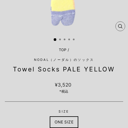
閉
じ
る
TOP
/
NODAL（ノーダル）のソックス
Towel Socks PALE YELLOW
定
¥3,520
価
*税込
SIZE
ONE SIZE