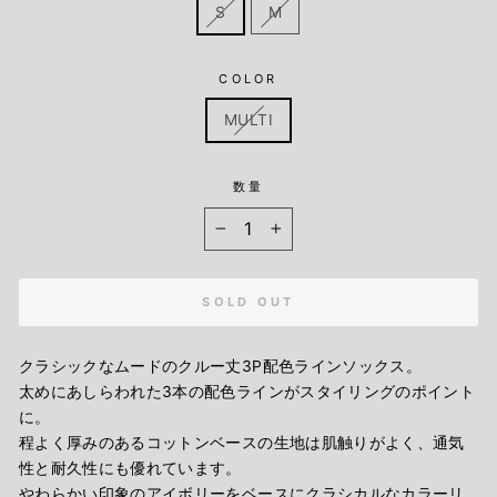
S
M
COLOR
MULTI
数量
−
+
SOLD OUT
クラシックなムードのクルー丈3P配色ラインソックス。
太めにあしらわれた3本の配色ラインがスタイリングのポイント
に。
程よく厚みのあるコットンベースの生地は肌触りがよく、通気
性と耐久性にも優れています。
やわらかい印象のアイボリーをベースにクラシカルなカラーリ