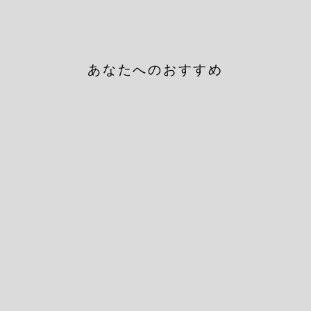
あなたへのおすすめ
Sold Out
クルーソックス3P クラシッ
ク配色3本ライン
HEALTHKNIT
定
Sale
¥1,760
¥1,232
30%OFF
価
price