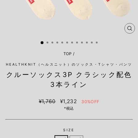
閉
じ
る
TOP
/
HEALTHKNIT（ヘルスニット）のソックス・Tシャツ・パンツ
クルーソックス3P クラシック配色
3本ライン
定
Sale
¥1,760
¥1,232
30%OFF
価
price
*税込
SIZE