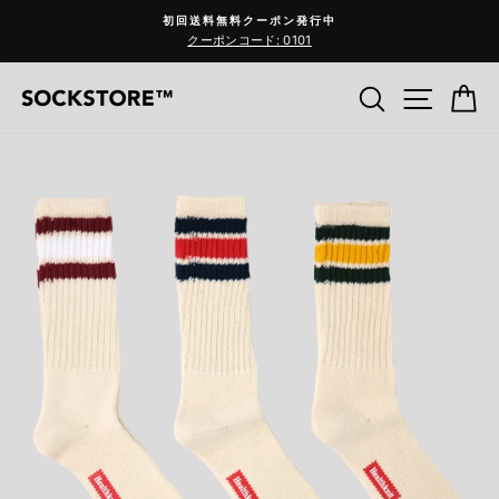
コ
初回送料無料クーポン発行中
ン
クーポンコード: 0101
Pause
テ
slideshow
ン
検索
サイ
C
ツ
へ
ス
キ
ッ
プ