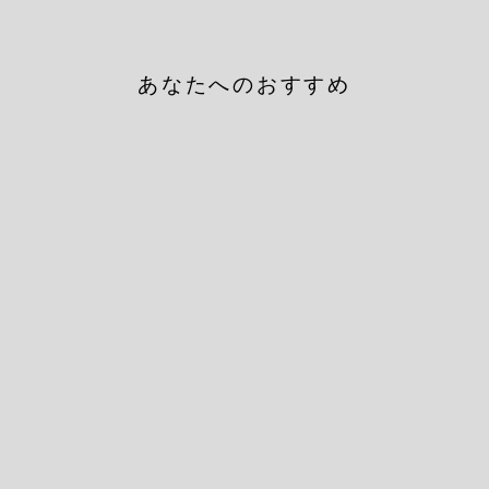
あなたへのおすすめ
Sold Out
【MENS】ROMOLO
SOCKS BLACK
ALTO MILANO
¥5,720