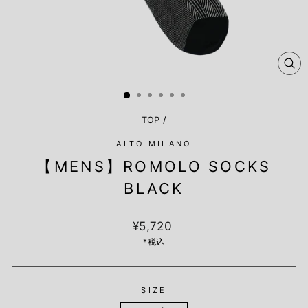
閉
じ
る
TOP
/
ALTO MILANO
【MENS】ROMOLO SOCKS
BLACK
定
¥5,720
価
*税込
SIZE