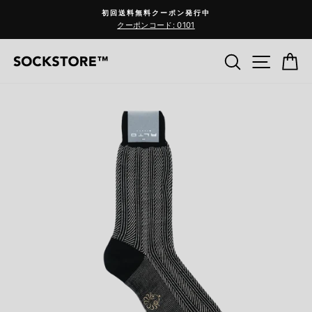
コ
初回送料無料クーポン発行中
ン
クーポンコード: 0101
Pause
テ
slideshow
ン
検索
サイ
C
ツ
へ
ス
キ
ッ
プ