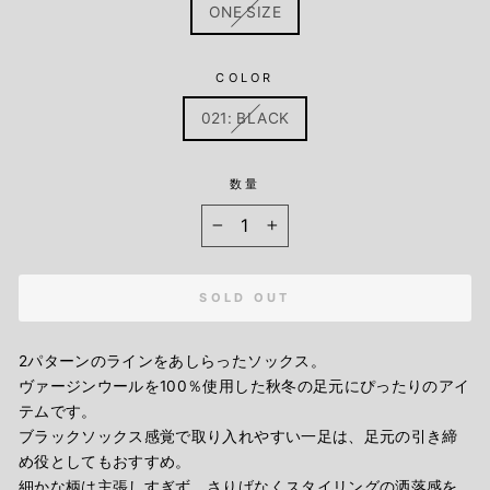
ONE SIZE
COLOR
021: BLACK
数量
−
+
SOLD OUT
2パターンのラインをあしらったソックス。
ヴァージンウールを100％使用した秋冬の足元にぴったりのアイ
テムです。
ブラックソックス感覚で取り入れやすい一足は、足元の引き締
め役としてもおすすめ。
細かな柄は主張しすぎず、さりげなくスタイリングの洒落感を