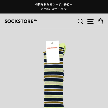
コ
初回送料無料クーポン発行中
ン
クーポンコード: 0101
Pause
テ
slideshow
ン
検索
サイ
C
ツ
へ
ス
キ
ッ
プ