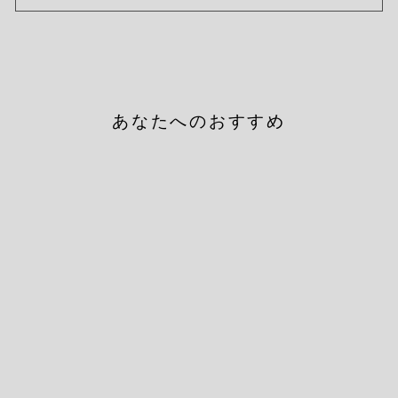
あなたへのおすすめ
Line Socks Femme Dark
Stripes
HENRIK VIBSKOV
¥7,150