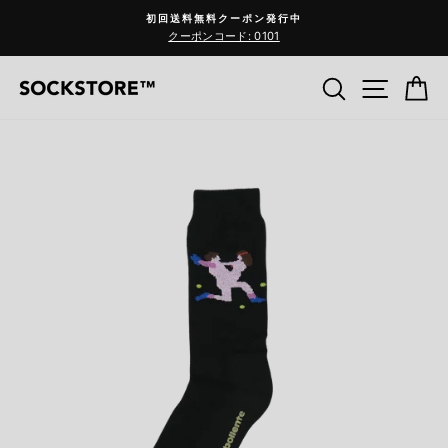
コ
初回送料無料クーポン発行中
ン
クーポンコード: 0101
Pause
テ
slideshow
ン
検索
サイ
C
ツ
へ
ス
キ
ッ
プ