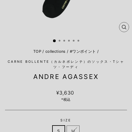
閉
じ
る
TOP
/
collections
/
#ワンポイント
/
CARNE BOLLENTE（カルネボレンテ）のソックス・Tシャ
ツ・フーディ
ANDRE AGASSEX
定
¥3,630
価
*税込
SIZE
S
M